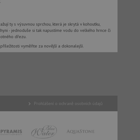
.
ují ty s výsuvnou sprchou, která je skrytá v kohoutku,
hyni - jednoduše si tak napustíme vodu do velkého hrnce či
řazené soubory
motného dřezu.
 správa účtu. Webové
říležitosti vyměňte za novější a dokonalejší.
ci zařízení, která
používání a zlepšila
použití CORS po
 cookie lepivosti
ch na trvání s
Prohlášení o ochraně osobních údajů
cript.com k
y cookie
okie-Script.com