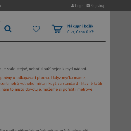
E
Login
Registruj
Nákupní košík
0 ks, Cena
0 Kč
 je stále stejné, neboť slouží nejen k mytí nádobí.
doplněný o odkapávací plochu. I když myčku máme,
entimetrů volného místa, i když za standard - hlavně kvůli
ud nám to místo dovoluje, můžeme si pořídit i metrové
? Ale podle některých průzkumů se právě kolem něj