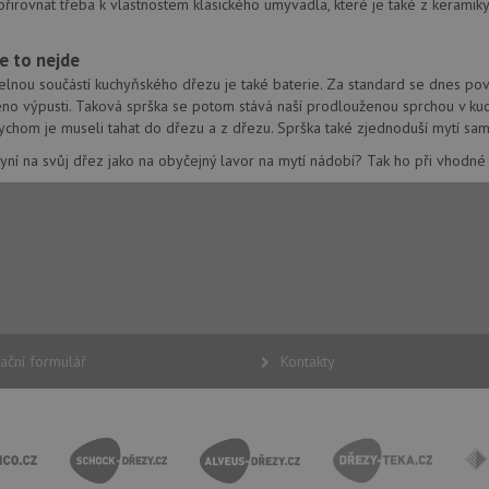
přirovnat třeba k vlastnostem klasického umyvadla, které je také z keramiky
e to nejde
lnou součástí kuchyňského dřezu je také baterie. Za standard se dnes považ
no výpusti. Taková sprška se potom stává naší prodlouženou sprchou v kuc
é soubory
Výkonové soubory
Soubory cílení
Funkční soubory
Neza
bychom je museli tahat do dřezu a z dřezu. Sprška také zjednoduší mytí sa
ry cookie umožňují základní funkce webových stránek, jako je přihlášení uživatele a
yní na svůj dřez jako na obyčejný lavor na mytí nádobí? Tak ho při vhodné p
zbytně nutných souborů cookie správně používat.
Poskytovatel
/
Vyprší
Popis
Doména
.blue-water.cz
4 týdny 2
Tento cookie se používá k jedinečné identifika
dny
mají přístup k webové stránce, aby sledovala 
uživatelskou zkušenost.
1 týden
Pro pokračující podporu lepivosti s případy 
Amazon.com Inc.
aktualizaci Chromium vytváříme další soubory
widget-
pro každou z těchto funkcí lepivosti založený
mediator.zopim.com
názvem AWSALBCORS (ALB).
ační formulář
Kontakty
nt
5 měsíců
Tento soubor cookie používá služba Cookie-S
CookieScript
4 týdny
zapamatování předvoleb souhlasu se soubor
www.blue-water.cz
návštěvníků. Je nutné, aby banner cookie Co
zásadách ochrany soukromí společnosti Google
fungoval správně.
www.blue-water.cz
Zavřením
prohlížeče