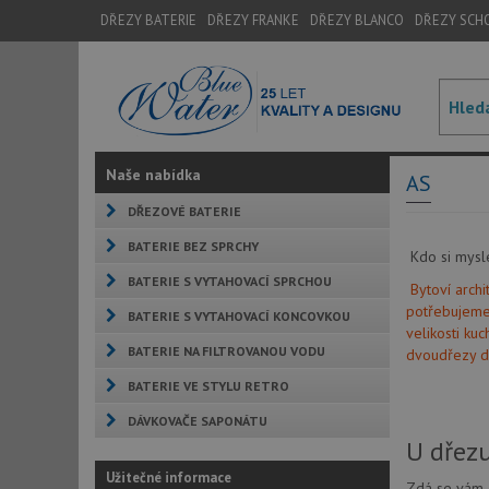
DŘEZY BATERIE
DŘEZY FRANKE
DŘEZY BLANCO
DŘEZY SCH
Naše nabídka
AS
DŘEZOVÉ BATERIE
BATERIE BEZ SPRCHY
Kdo si mysle
BATERIE S VYTAHOVACÍ SPRCHOU
Bytoví arch
potřebujeme 
BATERIE S VYTAHOVACÍ KONCOVKOU
velikosti ku
BATERIE NA FILTROVANOU VODU
dvoudřezy d
BATERIE VE STYLU RETRO
DÁVKOVAČE SAPONÁTU
U dřezu
Užitečné informace
Zdá se vám, 