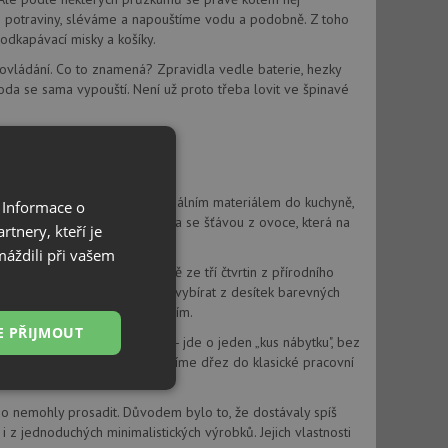
e potraviny, sléváme a napouštíme vodu a podobně. Z toho
 odkapávací misky a košíky.
 ovládání. Co to znamená? Zpravidla vedle baterie, hezky
voda se sama vypouští. Není už proto třeba lovit ve špinavé
akého materiálu má být?
álně 0,7 milimetru. Nerez je ideálním materiálem do kuchyně,
 Informace o
 teplotám. A poradí si i třeba se šťávou z ovoce, která na
tnery, kteří je
máždili při vašem
u, který se skládá přibližně ze tří čtvrtin z přírodního
 barviva, díky nimž si můžeme vybírat z desítek barevných
í, vysoké teplotě a chemikáliím.
E PŘIJMOUT
 dřez včetně pracovní desky - jde o jeden „kus nábytku", bez
 někdy stane, když špatně osadíme dřez do klasické pracovní
Nezařazené
soubory
uho nemohly prosadit. Důvodem bylo to, že dostávaly spíš
 i z jednoduchých minimalistických výrobků. Jejich vlastnosti