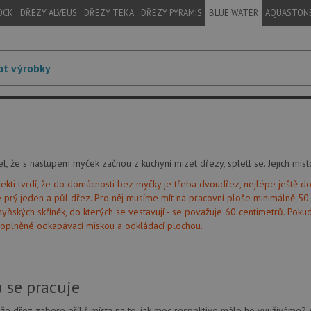
OCK
DŘEZY ALVEUS
DŘEZY TEKA
DŘEZY PYRAMIS
BLUE WATER
AQUASTON
l, že s nástupem myček začnou z kuchyní mizet dřezy, spletl se. Jejich místo
itekti tvrdí, že do domácnosti bez myčky je třeba dvoudřez, nejlépe ještě 
prý jeden a půl dřez. Pro něj musíme mít na pracovní ploše minimálně 50 c
chyňských skříněk, do kterých se vestavují - se považuje 60 centimetrů. Pok
oplněné odkapávací miskou a odkládací plochou.
 se pracuje
že dřez zabere příliš místa na to, jak moc respektive málo ho využíváme