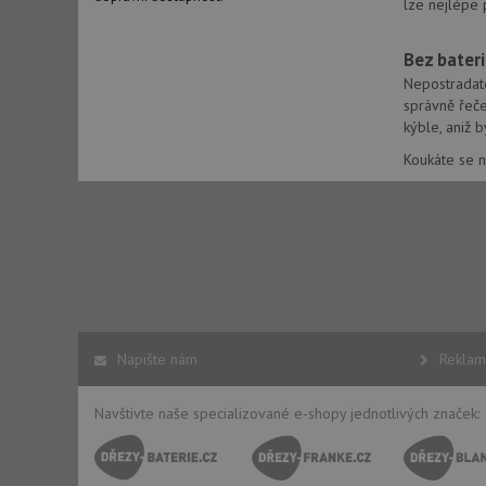
lze nejlépe 
Bez bateri
Nepostradate
správně řeče
Nezbytně nutn
kýble, aniž 
Nezbytně nutné soubo
Koukáte se n
stránky nelze bez ne
Název
udid
AWSALBCORS
Napište nám
Reklam
CookieScriptConse
Navštivte naše specializované e-shopy jednotlivých značek:
AUTORIZACE