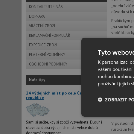
„odehrává" v
KONTAKTUJTE NÁS
důvodu si k 
DOPRAVA
Praktickým p
VRÁCENÍ ZBOŽÍ
„na suchu" m
vodě klasick
REKLAMAČNÍ FORMULÁŘ
EXPEDICE ZBOŽÍ
Klasika je
Tyto webové
Pokud si vyb
PLATEBNÍ PODMÍNKY
K nejžádaněj
K personalizaci 
OBCHODNÍ PODMÍNKY
neboť dobře 
vašem používání n
jiných mater
mohou kombinovat
Naše tipy
Kdo má dost 
používání jejich 
kamene, nejč
24 výdejních míst po celé České
odstínů. Tak
republice
ZOBRAZIT P
Oproti nerez
spár. Díky t
desky.
Nezbytně nutn
soubory
Sami si určíte, kdy si zboží vyzvednete. Dlouhá
V posledních
otevírací doba výdejních míst i velice dobrá
rustikální tv
dopravní dostupnost.