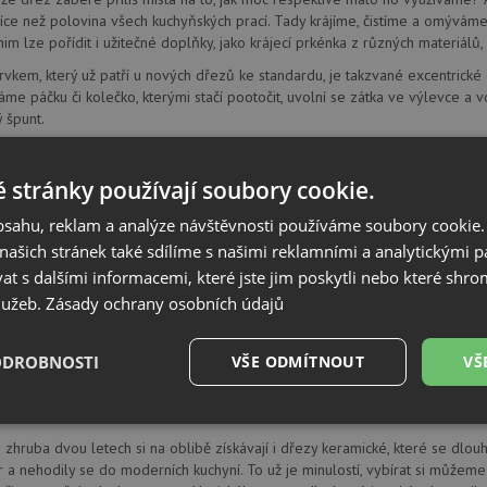
íce než polovina všech kuchyňských prací. Tady krájíme, čistíme a omývám
nim lze pořídit i užitečné doplňky, jako krájecí prkénka z různých materiálů,
rvkem, který už patří u nových dřezů ke standardu, je takzvané excentrické
áme páčku či kolečko, kterými stačí pootočit, uvolní se zátka ve výlevce a 
ý špunt.
 z nerezu
 stránky používají soubory cookie.
ereme tu správnou velikost dřezu, čeká nás ještě rozhodnutí číslo dvě: z j
ším stále patří dřezy nerezové. Ty kvalitní by měly mít tloušťku stěn minim
obsahu, reklam a analýze návštěvnosti používáme soubory cookie.
odolává jak mechanickému poškození, tedy hlavně poškrábání, tak i vysokým
ašich stránek také sdílíme s našimi reklamními a analytickými par
iálech zanechává barevné fleky.
 s dalšími informacemi, které jste jim poskytli nebo které shro
lesklého kovu, může sáhnout po dřezech z umělého kamene, přesněji materiál
služeb.
Zásady ochrany osobních údajů
astěji žuly či křemene, 15 procent tvoří pryskyřice a zbytek jsou keramická
é tyto dřezy výborně odolávají poškrábání a jinému mechanickému poškozen
ODROBNOSTI
VŠE ODMÍTNOUT
VŠ
u se tento materiál také výborně opracovává. Firmy proto dokážou vyrobit i
omu se nejen jednoduše čistí, ale také nám nikudy nemůže zatékat, jak se to
é
Výkonové
Soubory cílení
Funkční soubory
soubory
 zhruba dvou letech si na oblibě získávají i dřezy keramické, které se dlo
ar a nehodily se do moderních kuchyní. To už je minulostí, vybírat si můžeme