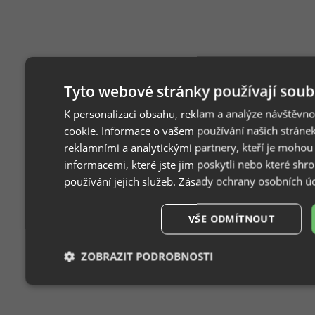
Tyto webové stránky používají soub
K personalizaci obsahu, reklam a analýze návštěvn
cookie. Informace o vašem používání našich stránek
reklamními a analytickými partnery, kteří je mohou
informacemi, které jste jim poskytli nebo které shr
používání jejich služeb.
Zásady ochrany osobních ú
VŠE ODMÍTNOUT
ZOBRAZIT PODROBNOSTI
Nezbytně
Výkonové
Soubory
F
nutné
soubory
cílení
s
soubory