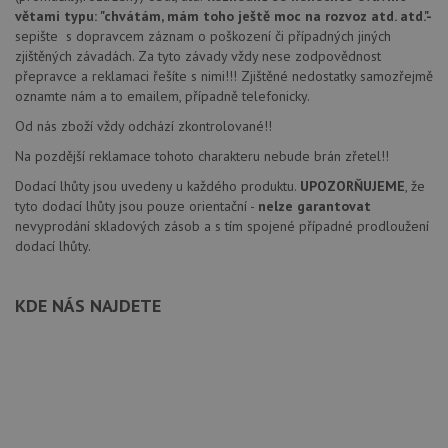
větami typu: "chvátám, mám toho ještě moc na rozvoz atd. atd."
-
sepište s dopravcem záznam o poškození či případných jiných
zjištěných závadách. Za tyto závady vždy nese zodpovědnost
přepravce a reklamaci řešíte s nimi!!! Zjištěné nedostatky samozřejmě
oznamte nám a to emailem, případně telefonicky.
Od nás zboží vždy odchází zkontrolované!!
Na pozdější reklamace tohoto charakteru nebude brán zřetel!!
Dodací lhůty jsou uvedeny u každého produktu.
UPOZORŇUJEME
, že
tyto dodací lhůty jsou pouze orientační -
nelze garantovat
nevyprodání skladových zásob a s tím spojené případné prodloužení
dodací lhůty.
KDE NÁS NAJDETE