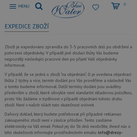
0
Zobrazit
MENU
nabidku
EXPEDICE ZBOŽÍ
Zboží je expedováno zpravidla do 3-5 pracovních dnů po obdržení a
potvrzení objednávky. V případě jiné dodací lhůty Vás budeme
nejpozději následující pracovní den po přijetí Vaší objednávky
informovat.
V případě, že se jedná o zboží "na objednání", či je uvedena objednací
lhůta 2 týdny a více, termín dodání pro Vás prověříme a následně Vás
o tomto budeme informovat. Delší termíny dodání jsou uváděny
především u zboží, které obvykle není standartní skladovou položkou,
proto Vás žádáme o trpělivost v případě objednání tohoto druhu
zboží. Není v našich silách tuto skutečnost ovlivnit.
Daňový doklad, který budete potřebovat při případné reklamaci
zakoupeného zboží není v zásilce přiložen. Tento zasíláme
elektronicky na Váš email. Pokud jej do 5ti dnů neobržíte, ihned nás o
této skutečnosti informujte prostřednictvím emailu:
info@drezy-