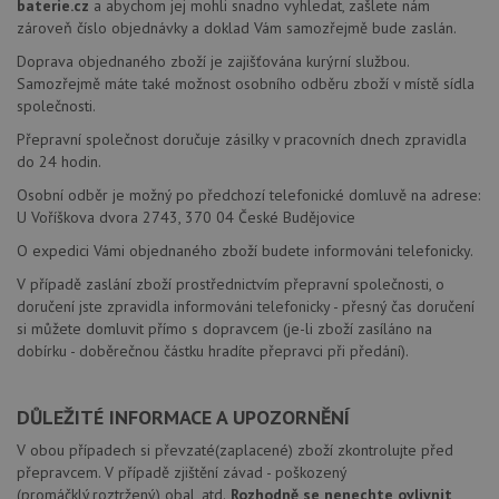
baterie.cz
a abychom jej mohli snadno vyhledat, zašlete nám
zároveň číslo objednávky a doklad Vám samozřejmě bude zaslán.
Doprava objednaného zboží je zajišťována kurýrní službou.
Samozřejmě máte také možnost osobního odběru zboží v místě sídla
společnosti.
Přepravní společnost doručuje zásilky v pracovních dnech zpravidla
do 24 hodin.
Osobní odběr je možný po předchozí telefonické domluvě na adrese:
U Voříškova dvora 2743, 370 04 České Budějovice
O expedici Vámi objednaného zboží budete informováni telefonicky.
V případě zaslání zboží prostřednictvím přepravní společnosti, o
doručení jste zpravidla informováni telefonicky - přesný čas doručení
si můžete domluvit přímo s dopravcem (je-li zboží zasíláno na
dobírku - doběrečnou částku hradíte přepravci při předání).
DŮLEŽITÉ INFORMACE A UPOZORNĚNÍ
V obou případech si převzaté(zaplacené) zboží zkontrolujte před
přepravcem. V případě zjištění závad - poškozený
(promáčklý,roztržený) obal, atd.
Rozhodně se nenechte ovlivnit