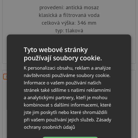
provedení: antická mosaz
klasická a filtrovaná voda
celková výška: 346 mm
typ: tlaková
IHNED K ODESLÁNÍ
5 990
Tyto webové stránky
Kč
používají soubory cookie.
K personalizaci obsahu, reklam a analýze
návštěvnosti používáme soubory cookie.
DOPRAVA ZDARMA
Informace o vašem používání našich
stránek také sdílíme s našimi reklamními
a analytickými partnery, kteří je mohou
kombinovat s dalšími informacemi, které
jste jim poskytli nebo které shromáždili
při vašem používání jejich služeb.
Zásady
Blue Water TIVOLI antická mosaz
ochrany osobních údajů