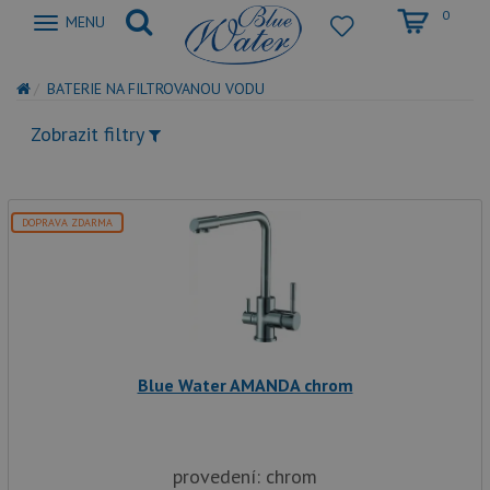
0
Zobrazit
MENU
nabidku
BATERIE NA FILTROVANOU VODU
Zobrazit filtry
DOPRAVA ZDARMA
Blue Water AMANDA chrom
provedení: chrom