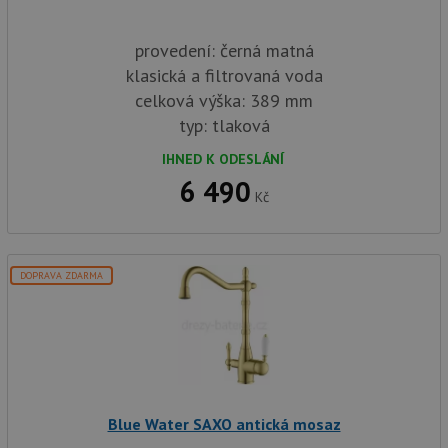
případ
použit
po aktu
provedení: černá matná
zásadách ochrany soukromí společnosti Google
Chrom
vytvář
klasická a filtrovaná voda
další 
cookie
celková výška: 389 mm
lepivos
každou
typ: tlaková
těchto
lepivos
IHNED K ODESLÁNÍ
založe
trvání 
6 490
názve
Kč
AWSA
(ALB).
CookieScriptConsent
5 měsíců
Tento 
CookieScript
4 týdny
cookie
www.blue-water.cz
použív
DOPRAVA ZDARMA
služba
Cookie
Script
zapam
předvo
souhla
soubo
cookie
návště
Je nut
Blue Water SAXO antická mosaz
banne
cookie