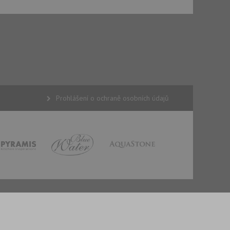
 cookie lepivosti
ch na trvání s
cript.com k
y cookie
okie-Script.com
Prohlášení o ochraně osobních údajů
tics - což je
oogle. Tento soubor
uhlasu uživatele a
ím náhodně
ebem. Zaznamenává
í každého požadavku
zásadami ochrany
relacích a
 že jejich
respektovány.
vu relace.
t Doubleclick a
vatel používá
ou koncový uživatel
ebu.