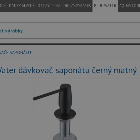
OCK
DŘEZY ALVEUS
DŘEZY TEKA
DŘEZY PYRAMIS
BLUE WATER
AQUASTON
VAČE SAPONÁTU
Water dávkovač saponátu černý matný