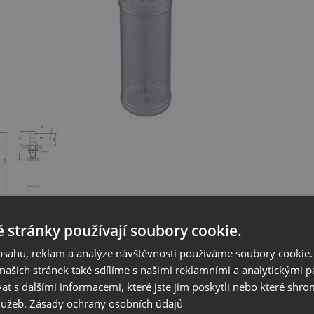
uktu
Dotaz k produktu
 stránky používají soubory cookie.
obsahu, reklam a analýze návštěvnosti používáme soubory cookie.
ašich stránek také sdílíme s našimi reklamními a analytickými par
 s dalšími informacemi, které jste jim poskytli nebo které shro
 produktu
služeb.
Zásady ochrany osobních údajů