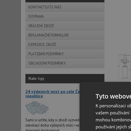
KONTAKTUJTE NÁS
DOPRAVA
VRÁCENÍ ZBOŽÍ
REKLAMAČNÍ FORMULÁŘ
EXPEDICE ZBOŽÍ
PLATEBNÍ PODMÍNKY
OBCHODNÍ PODMÍNKY
Naše tipy
24 výdejních míst po celé České
Popis prod
Tyto webové
republice
K personalizaci 
vašem používání n
mohou kombinovat
Sami si určíte, kdy si zboží vyzvednete. Dlouhá
Popis
otevírací doba výdejních míst i velice dobrá
používání jejich 
dopravní dostupnost.