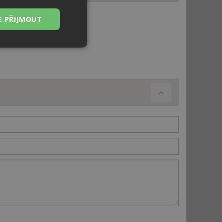
E PŘIJMOUT
Nezařazené
soubory
řazené soubory
 správa účtu. Webové
ci zařízení, která
používání a zlepšila
použití CORS po