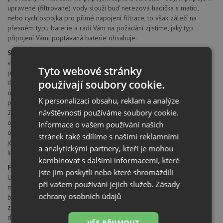
upravené (filtrované) vody slouží buď nerezová hadička s maticí,
nebo rychlospojka pro přímé napojení filtrace, to však záleží na
přesném typu baterie a rádi Vám na požádání zjistíme, jaký typ
připojení Vámi poptávaná baterie obsahuje.
Specifikace:
výška baterie: 346 mm
Tyto webové stránky
provedení: antická mosaz
používají soubory cookie.
tlaková baterie
otočné raménko
K personalizaci obsahu, reklam a analýze
perlátor pro úsporu vody
návštěvnosti používáme soubory cookie.
2 keramické kartuše
oddělené vodní cesty uvnitř baterie
Informace o vašem používání našich
otvor pro montáž průměr 35 mm
stránek také sdílíme s našimi reklamními
jednoduchá obsluha
a analytickými partnery, kteří je mohou
komponenty pro připojení součástí
kombinovat s dalšími informacemi, které
Firma Blue Water
působí na trhu již 25 let. Historie firmy začala v
jste jim poskytli nebo které shromáždili
USA v roce 1989, kdy dva bratři, inženýři se rozhodli otevřít malou
při vašem používání jejich služeb.
Zásady
manufakturu na výrobu exkluzivních kuchyňských a koupelnových
ochrany osobních údajů
baterií. Od začátku kladou důraz na kvalitu a design, neustálým
zlepšováním strojů a výrobních technologií. Dodavatelé
doplňkových součástek (např. perlátorů, tmelů, hlavy atd.) jsou
VŠE PŘIJMOUT