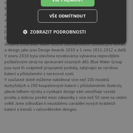
renomované světové firmy.
Již na konci devadesátých let minulého století si značka Blue Water
získala mnoho zákazníků v USA a Kanadě, na základě nejvyšší kvality
VŠE ODMÍTNOUT
výrobků značky Blue Water. Kvalita baterie je potvrzena četnými
certifikáty, jako je UPC - USA, NSF - Kanada, vodoznak Austrálie, ACS -
ZOBRAZIT PODROBNOSTI
Francie, TUV Německo, F - Korea, NIH - Polsko.
Dnes, díky spolupráci se známými italskými a španělskými návrháři
dostává firma Blue Water mnoho mezinárodních ocenění pro inovaci
Nezbytně
Výkonové
Soubory
nutné
soubory
cílení
a design, jako jsou Design Awards 1010 a 1 cenu 1011-2012 a další.
soubory
V únoru 2010 byla otevřena novátovárna vybavena nejnovějšími
počítačovými stroji na zpracování osazných dílů. Blue Water Group
jsou nyní tři vzájemně propojené podniky, zabývající se výrobou
baterií a příslušenství z nerezové oceli.
Funkční soubory
Nezařazené
V současné době můžeme nabídnout více než 100 modelů
soubory
kuchyňských a 200 koupelnových baterií s příslušenstvím. Kontroly
jakosti během výroby a vynikající design nám umožňuje vysoký
prodej a dobrou pověst mezi zákazníky z více než 50 zemí na celém
světě. Jsme odhodláni k neustálému zavádění nových kvalitních
baterií a trendů v celosvětovém designu.
Nezbytně nutné soubory
Výkonové soubory
Soubory cílení
Funkční soubory