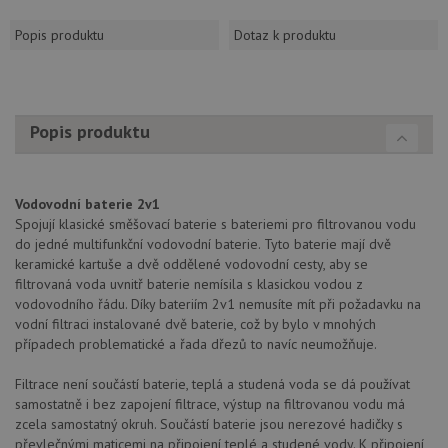
Popis produktu
Dotaz k produktu
Popis produktu
Vodovodní baterie 2v1
Spojují klasické směšovací baterie s bateriemi pro filtrovanou vodu
do jedné multifunkční vodovodní baterie. Tyto baterie mají dvě
keramické kartuše a dvě oddělené vodovodní cesty, aby se
filtrovaná voda uvnitř baterie nemísila s klasickou vodou z
vodovodního řádu. Díky bateriím 2v1 nemusíte mít při požadavku na
vodní filtraci instalované dvě baterie, což by bylo v mnohých
případech problematické a řada dřezů to navíc neumožňuje.
Filtrace není součástí baterie, teplá a studená voda se dá používat
samostatně i bez zapojení filtrace, výstup na filtrovanou vodu má
zcela samostatný okruh. Součástí baterie jsou nerezové hadičky s
převlečnými maticemi na připojení teplé a studené vody. K připojení