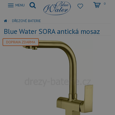
0
Zobrazit
MENU
nabidku
DŘEZOVÉ BATERIE
Blue Water SORA antická mosaz
DOPRAVA ZDARMA