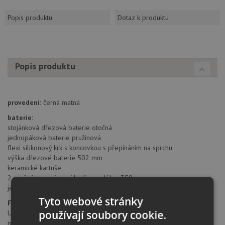
Popis produktu
Dotaz k produktu
Popis produktu
provedení:
černá matná
baterie:
stojánková dřezová baterie otočná
jednopáková baterie pružinová
flexi silikonový krk s koncovkou s přepínáním na sprchu
výška dřezové baterie 502 mm
keramické kartuše
2 pružné propojovací hadice o délce 350 mm
je zapotřebí otvor o průměru 35 mm
Tyto webové stránky
Firma Blue Water
působí na trhu již 25 let. Historie firmy začala v
používají soubory cookie.
USA v roce 1989, kdy dva bratři, inženýři se rozhodli otevřít malou
manufakturu na výrobu exkluzivních kuchyňských a koupelnových