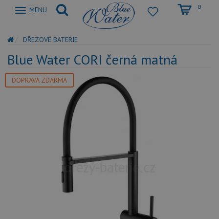
0
Zobrazit
MENU
nabidku
DŘEZOVÉ BATERIE
Blue Water CORI černá matná
DOPRAVA ZDARMA